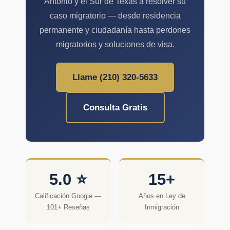
Antonio y el Sur de Texas a resolver su
caso migratorio — desde residencia
permanente y ciudadanía hasta perdones
migratorios y soluciones de visa.
Llame (210) 320-5633
Consulta Gratis
5.0 ⭐
15+
Calificación Google —
Años en Ley de
101+ Reseñas
Inmigración